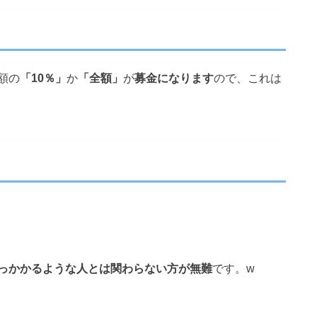
加
額の
「10％」
か
「全額」
が
募金になります
ので、これは
っかかるような人とは関わらない方が無難
です。w