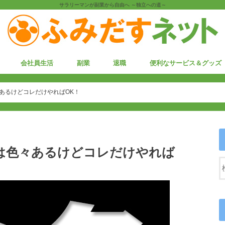
サラリーマンが副業から自由へ ～独立への道～
会社員生活
副業
退職
便利なサービス＆グッズ
副業
ヤフオク
あるけどコレだけやればOK！
は色々あるけどコレだけやれば