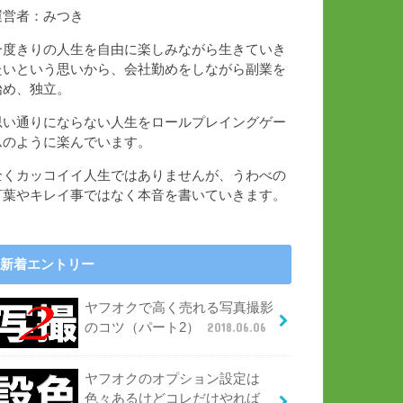
運営者：みつき
一度きりの人生を自由に楽しみながら生きていき
たいという思いから、会社勤めをしながら副業を
始め、独立。
思い通りにならない人生をロールプレイングゲー
ムのように楽んでいます。
全くカッコイイ人生ではありませんが、うわべの
言葉やキレイ事ではなく本音を書いていきます。
新着エントリー
ヤフオクで高く売れる写真撮影
のコツ（パート2）
2018.06.06
ヤフオクのオプション設定は
色々あるけどコレだけやれば