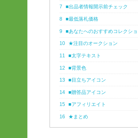
7
■出品者情報開示前チェック
8
■最低落札価格
9
■あなたへのおすすめコレクショ
10
★注目のオークション
11
■太字テキスト
12
■背景色
13
■目立ちアイコン
14
■贈答品アイコン
15
■アフィリエイト
16
★まとめ